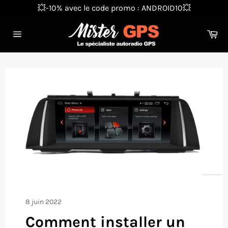
Passer
💥-10% avec le code promo : ANDROID10💥
au
contenu
Pa
Navigation
8 juin 2022
Comment installer un