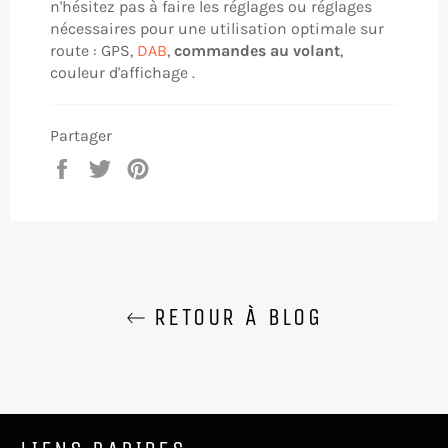
n'hésitez pas à faire les réglages ou réglages
nécessaires pour une utilisation optimale sur
route : GPS,
DAB
,
commandes au volant
,
couleur d'affichage .
Partager
Partager
Tweeter
Épingler
sur
sur
sur
Facebook
Twitter
Pinterest
RETOUR À BLOG