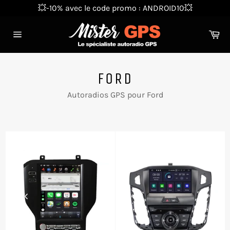
Passer
💥-10% avec le code promo : ANDROID10💥
au
contenu
Pa
Navigation
FORD
Autoradios GPS pour Ford