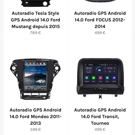
Autoradio Tesla Style
Autoradio GPS Android
GPS Android 14.0 Ford
14.0 Ford FOCUS 2012-
Mustang depuis 2015
2014
Prix
Prix
789 €
499 €
régulier
régulier
Autoradio GPS Android
Autoradio GPS Android
14.0 Ford Mondeo 2011-
14.0 Ford Transit,
2013
Tourneo
Prix
Prix
599 €
499 €
régulier
régulier