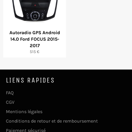
Autoradio GPS Android
14.0 Ford FOCUS 2015-
2017
Prix
515 €
régulier
LIENS RAPIDES
FAQ
CGV
Mentions légales
Conditions de retour et de remboursement
Paiement sécurisé