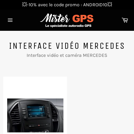
Passer
💥-10% avec le code promo : ANDROID10💥
au
contenu
Pa
Navigation
INTERFACE VIDÉO MERCEDES
Interface vidéo et caméra MERCEDES