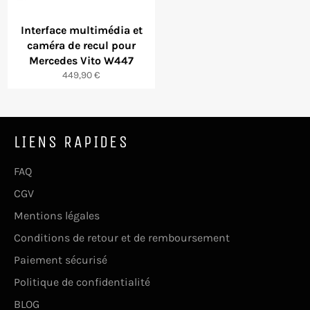
Interface multimédia et
caméra de recul pour
Mercedes Vito W447
Prix
449,90 €
régulier
LIENS RAPIDES
FAQ
CGV
Mentions légales
Conditions de retour et de remboursement
Paiement sécurisé
Politique de confidentialité
BLOG