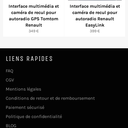
Interface multimédia et
Interface multimédia et
caméra de recul pour
caméra de recul pour
autoradio GPS Tomtom
autoradio Renault
Renault
EasyLink
Prix
Prix
349 €
399 €
régulier
régulier
LIENS RAPIDES
FAQ
CGV
Mentions légales
Conditions de retour et de remboursement
Paiement sécurisé
Politique de confidentialité
BLOG