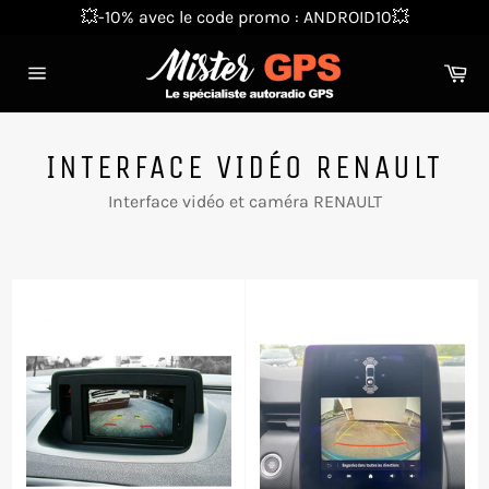
Passer
💥-10% avec le code promo : ANDROID10💥
au
contenu
Pa
Navigation
INTERFACE VIDÉO RENAULT
Interface vidéo et caméra RENAULT