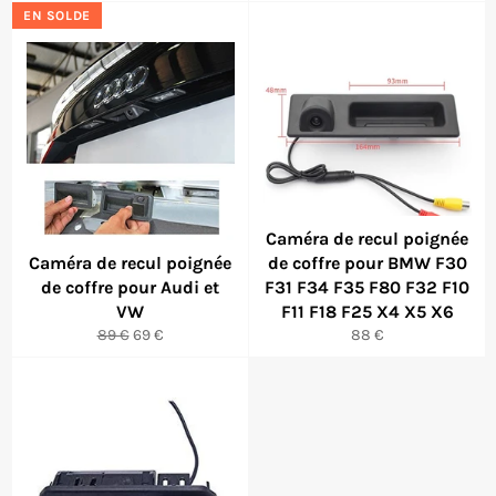
EN SOLDE
Caméra de recul poignée
Caméra de recul poignée
de coffre pour BMW F30
de coffre pour Audi et
F31 F34 F35 F80 F32 F10
VW
F11 F18 F25 X4 X5 X6
Prix
Prix
Prix
89 €
69 €
88 €
régulier
réduit
régulier