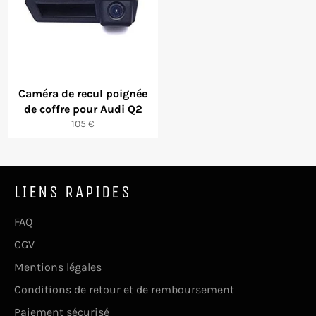
Caméra de recul poignée
de coffre pour Audi Q2
Prix
105 €
régulier
LIENS RAPIDES
FAQ
CGV
Mentions légales
Conditions de retour et de remboursement
Paiement sécurisé