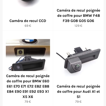
Caméra de recul poignée
de coffre pour BMW F48
Caméra de recul CCD
F39 G08 G05 G06
Prix
Prix
69 €
129 €
régulier
régulier
Caméra de recul poignée
de coffre pour BMW E60
E61 E70 E71 E72 E82 E88
Caméra de recul poignée
E84 E90 E91 E92 E93 X1
de coffre pour Audi A1 et
X5 X6
S1
Prix
Prix
79 €
79 €
régulier
régulier