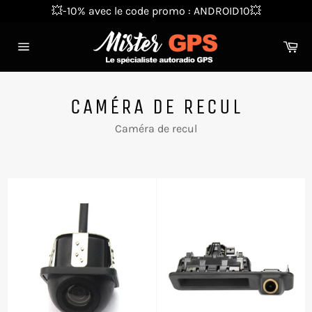
Passer
💥-10% avec le code promo : ANDROID10💥
au
contenu
Pa
Navigation
CAMÉRA DE RECUL
Caméra de recul