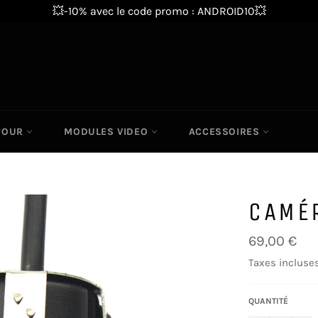
💥-10% avec le code promo : ANDROID10💥
 JOUR
MODULES VIDEO
ACCESSOIRES
CAMÉR
Prix
69,00 €
régulier
Taxes incluses
QUANTITÉ