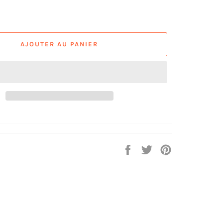
AJOUTER AU PANIER
Partager
Tweeter
Épingler
sur
sur
sur
Facebook
Twitter
Pinterest