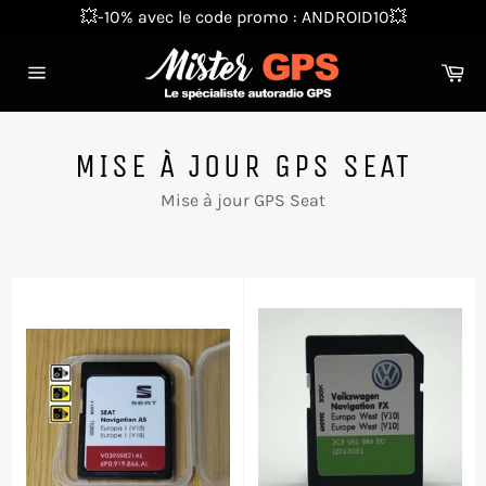
Passer
💥-10% avec le code promo : ANDROID10💥
au
contenu
Pa
Navigation
MISE À JOUR GPS SEAT
Mise à jour GPS Seat