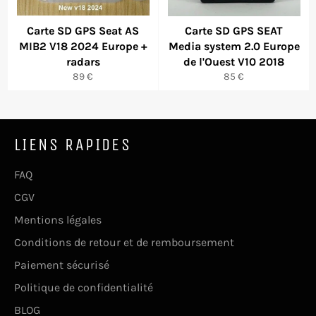
Carte SD GPS Seat AS
Carte SD GPS SEAT
MIB2 V18 2024 Europe +
Media system 2.0 Europe
radars
de l'Ouest V10 2018
Prix
Prix
89 €
85 €
régulier
régulier
LIENS RAPIDES
FAQ
CGV
Mentions légales
Conditions de retour et de remboursement
Paiement sécurisé
Politique de confidentialité
BLOG