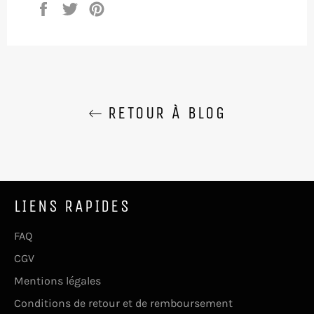
Partager
Tweeter
Épingler
sur
sur
sur
Facebook
Twitter
Pinterest
RETOUR À BLOG
LIENS RAPIDES
FAQ
CGV
Mentions légales
Conditions de retour et de remboursement