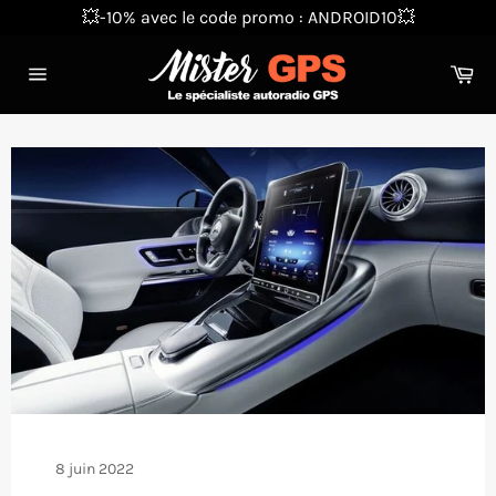
Passer
💥-10% avec le code promo : ANDROID10💥
au
contenu
Pa
Navigation
8 juin 2022