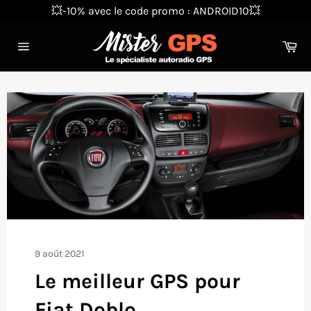
Passer
💥-10% avec le code promo : ANDROID10💥
au
contenu
Pa
Navigation
9 août 2021
Le meilleur GPS pour
Fiat Doblo