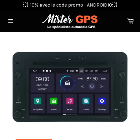
Passer
💥-10% avec le code promo : ANDROID10💥
au
contenu
Pa
Navigation