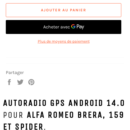
AJOUTER AU PANIER
Plus de moyens de paiement
Partager
Partager
Tweeter
Épingler
sur
sur
sur
Facebook
Twitter
Pinterest
AUTORADIO GPS ANDROID 14.0
POUR
ALFA ROMEO BRERA, 159
ET SPIDER
.