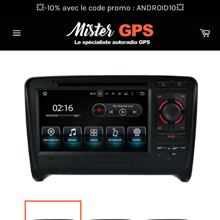
Passer
💥-10% avec le code promo : ANDROID10💥
au
contenu
Pa
Navigation