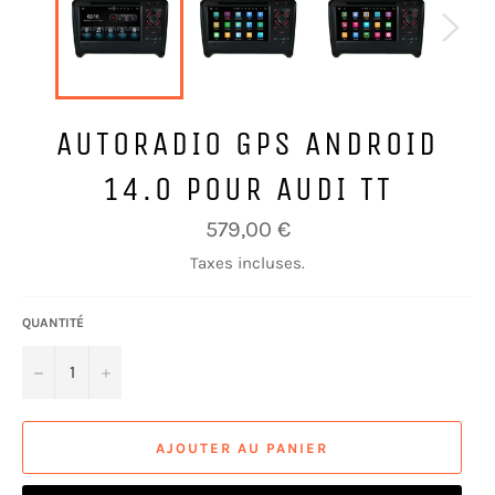
AUTORADIO GPS ANDROID
14.0 POUR AUDI TT
Prix
579,00 €
régulier
Taxes incluses.
QUANTITÉ
−
+
AJOUTER AU PANIER