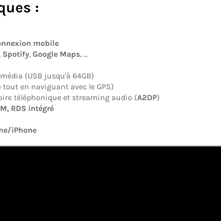
ques :
onnexion mobile
,
Spotify
,
Google Maps
, ...
timédia (USB jusqu'à 64GB)
 tout en naviguant avec le GPS)
oire téléphonique et streaming audio (
A2DP
)
M, RDS intégré
ne/iPhone