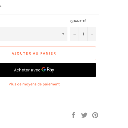
.
QUANTITÉ
−
+
AJOUTER AU PANIER
Plus de moyens de paiement
Partager
Tweeter
Épingler
sur
sur
sur
Facebook
Twitter
Pinterest