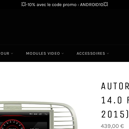
💥-10% avec le code promo : ANDROID10💥
 JOUR
MODULES VIDEO
ACCESSOIRES
AUTO
14.0 
2015
Prix
439,00 €