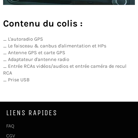
Contenu du colis :
_ L'autoradio GPS
_ Le faisceau & canbus d'alimentation et HPs
_ Antenne GPS et carte GPS
_ Adaptateur d'antenne radio
_ Entrée RCAs vidéos/audios et entrée caméra de recul
RCA
_ Prise USB
LIENS RAPIDES
FAQ
CGV