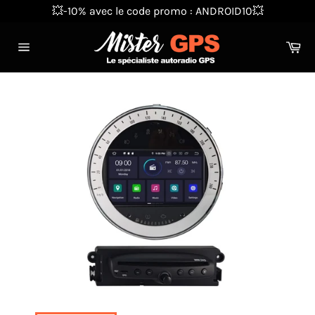
Passer
💥-10% avec le code promo : ANDROID10💥
au
contenu
Pa
Navigation