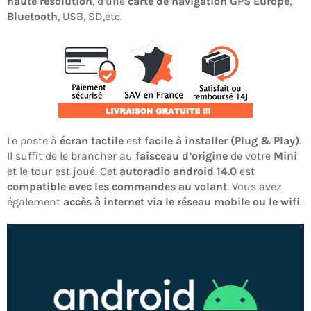
haute résolution
, d’une
carte de navigation GPS Europe
,
Bluetooth
, USB, SD,etc.
Le poste à
écran tactile
est
facile à installer (Plug & Play)
.
Il suffit de le brancher au
faisceau d’origine
de votre
Mini
et le tour est joué. Cet
autoradio android 14.0
est
compatible avec les commandes au volant
. Vous avez
également
accès à internet via le réseau mobile ou le wifi
.