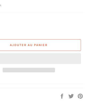
.
AJOUTER AU PANIER
Partager
Tweeter
Épingler
sur
sur
sur
Facebook
Twitter
Pinterest