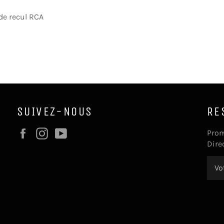
de recul RCA
SUIVEZ-NOUS
RE
Facebook
Instagram
YouTube
Prom
Dire