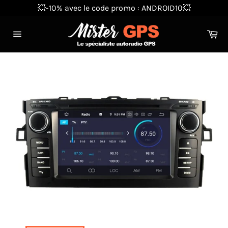
Passer
💥-10% avec le code promo : ANDROID10💥
au
contenu
Pa
Navigation