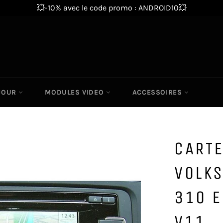
💥-10% avec le code promo : ANDROID10💥
 JOUR
MODULES VIDEO
ACCESSOIRES
CARTE
VOLK
310 E
V11