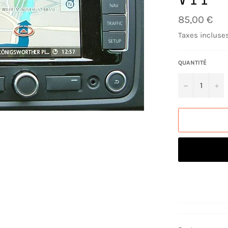
Prix
85,00 €
régulier
Taxes incluses
QUANTITÉ
−
+