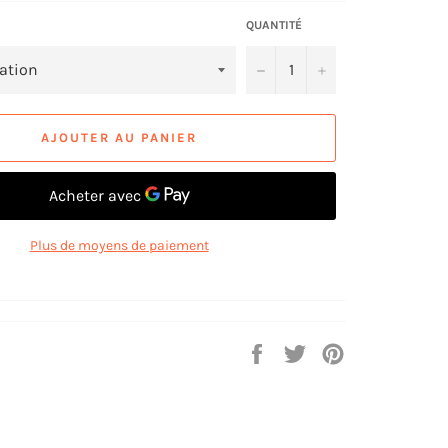
QUANTITÉ
−
+
AJOUTER AU PANIER
Plus de moyens de paiement
Partager
Tweeter
Épingler
sur
sur
sur
Facebook
Twitter
Pinterest