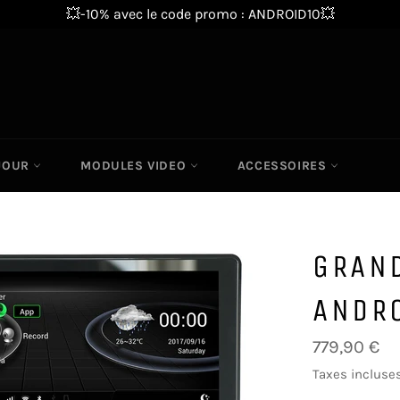
💥-10% avec le code promo : ANDROID10💥
 JOUR
MODULES VIDEO
ACCESSOIRES
GRAN
ANDRO
Prix
779,90 €
régulier
Taxes incluses