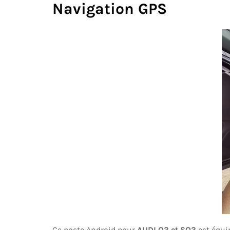
Navigation GPS
Ce poste Android pour
AUDI Q3 et SQ3
est équi