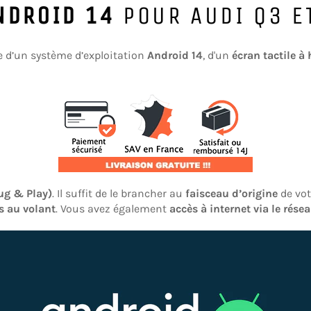
NDROID 14
POUR AUDI Q3 E
e d’un système d’exploitation
Android 14
, d'un
écran tactile à
lug & Play)
. Il suffit de le brancher au
faisceau d’origine
de vo
 au volant
. Vous avez également
accès à internet via le rése