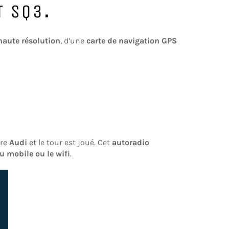
T SQ3
.
 haute résolution
, d’une
carte de navigation GPS
tre
Audi
et le tour est joué. Cet
autoradio
au mobile ou le wifi
.