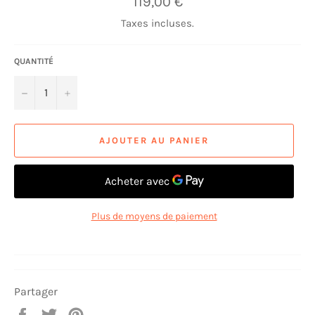
119,00 €
régulier
Taxes incluses.
QUANTITÉ
−
+
AJOUTER AU PANIER
Plus de moyens de paiement
Partager
Partager
Tweeter
Épingler