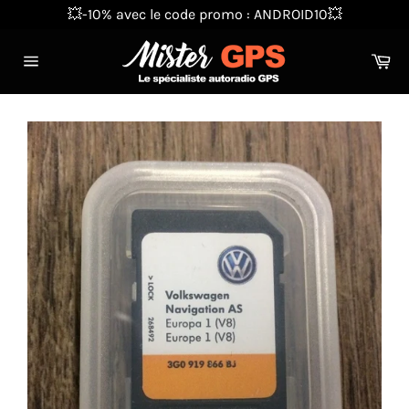
Passer
💥-10% avec le code promo : ANDROID10💥
au
contenu
Pa
Navigation